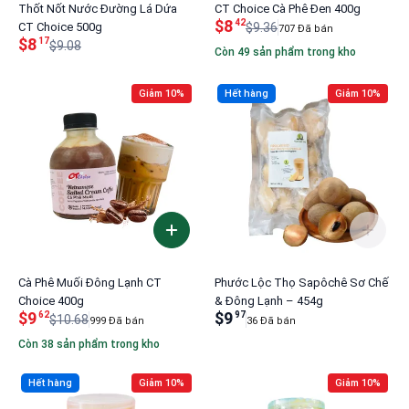
Thốt Nốt Nước Đường Lá Dứa
CT Choice Cà Phê Đen 400g
$8
42
CT Choice 500g
$9.36
707 Đã bán
$8
17
$9.08
Còn 49 sản phẩm trong kho
Giảm 10%
Hết hàng
Giảm 10%
Cà Phê Muối Đông Lạnh CT
Phước Lộc Thọ Sapôchê Sơ Chế
Choice 400g
& Đông Lạnh – 454g
$9
$9
62
97
$10.68
999 Đã bán
36 Đã bán
Còn 38 sản phẩm trong kho
Hết hàng
Giảm 10%
Giảm 10%