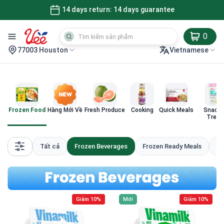
14 days return: 14 days guarantee
0
77003 Houston
Vietnamese
Frozen Food
Hàng Mới Về
Fresh Produce
Cooking
Quick Meals
Snacks
Treat
Tất cả
Frozen Beverages
Frozen Ready Meals
Fr
Giảm 10%
Mới
Giảm 10%