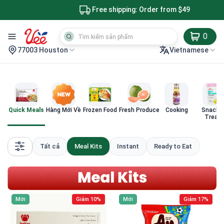
Free shipping: Order from $49
0
77003 Houston
Vietnamese
Quick Meals
Hàng Mới Về
Frozen Food
Fresh Produce
Cooking
Snacks
Treat
Tất cả
Meal Kits
Instant
Ready to Eat
Mới
Giảm 10%
Mới
Giảm 17%