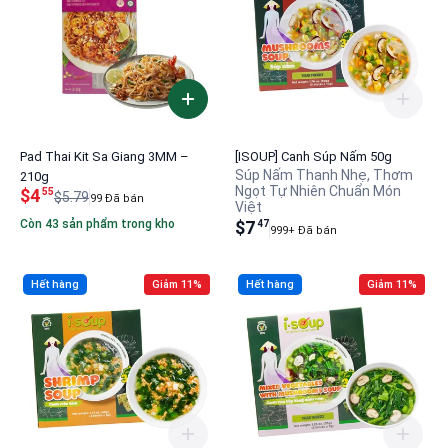
Pad Thai Kit Sa Giang 3MM –
[ISOUP] Canh Súp Nấm 50g
Súp Nấm Thanh Nhẹ, Thơm
210g
Ngọt Tự Nhiên Chuẩn Món
$4
55
$5.79
99 Đã bán
Việt
Còn 43 sản phẩm trong kho
$7
47
999+ Đã bán
Hết hàng
Giảm 11%
Hết hàng
Giảm 11%