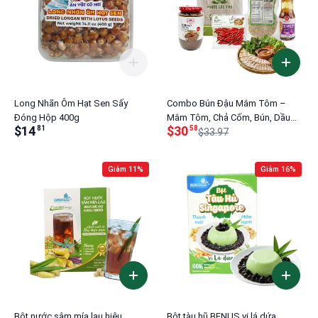
Long Nhãn Ôm Hạt Sen Sấy
Combo Bún Đậu Mắm Tôm –
Đóng Hộp 400g
Mắm Tôm, Chả Cốm, Bún, Dầu
$14
$30
81
58
Hành, Ớt Hiểm
$33.97
Giảm 11%
Giảm 16%
Bột nước sâm mía lau hiệu
Bột tàu hũ BENUS vị lá dứa