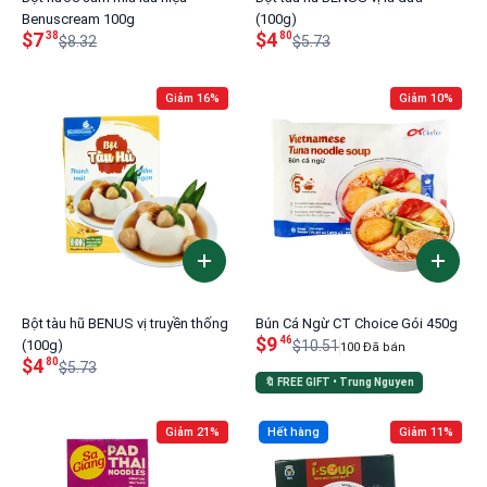
Benuscream 100g
(100g)
$7
$4
38
80
$8.32
$5.73
Giảm 16%
Giảm 10%
Bột tàu hũ BENUS vị truyền thống
Bún Cá Ngừ CT Choice Gói 450g
$9
46
(100g)
$10.51
100 Đã bán
$4
80
$5.73
🔖 FREE GIFT • Trung Nguyen
Giảm 21%
Hết hàng
Giảm 11%