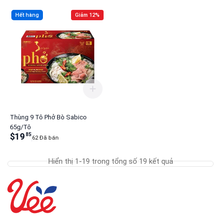
Hết hàng
Giảm 12%
Thùng 9 Tô Phở Bò Sabico
65g/Tô
$19
85
62 Đã bán
Hiển thị 1-19 trong tổng số 19 kết quả