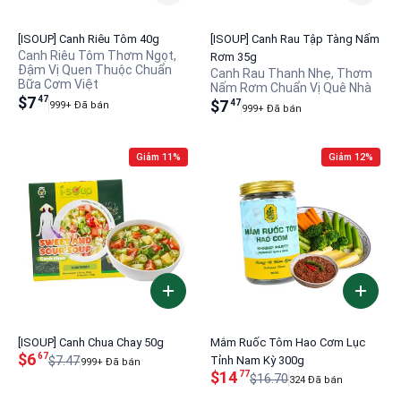
[ISOUP] Canh Riêu Tôm 40g
[ISOUP] Canh Rau Tập Tàng Nấm
Canh Riêu Tôm Thơm Ngọt,
Rơm 35g
Đậm Vị Quen Thuộc Chuẩn
Canh Rau Thanh Nhẹ, Thơm
Bữa Cơm Việt
Nấm Rơm Chuẩn Vị Quê Nhà
$7
47
$7
47
999+ Đã bán
999+ Đã bán
Giảm 11%
Giảm 12%
[ISOUP] Canh Chua Chay 50g
Mắm Ruốc Tôm Hao Cơm Lục
$6
67
$7.47
Tỉnh Nam Kỳ 300g
999+ Đã bán
$14
77
$16.70
324 Đã bán