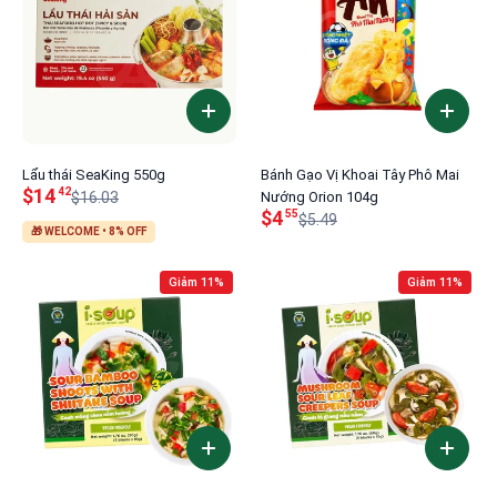
Lẩu thái SeaKing 550g
Bánh Gạo Vị Khoai Tây Phô Mai
$14
42
$16.03
Nướng Orion 104g
$4
55
$5.49
🎁 WELCOME • 8% OFF
Giảm 11%
Giảm 11%