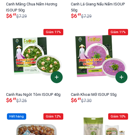
Canh Măng Chua Nấm Hương
Canh Lá Giang Nấu Nấm ISOUP
ISOUP 50g
50g
$6
$6
49
49
$7.29
$7.29
Giảm 11%
Giảm 11%
Canh Rau Ngót Tôm ISOUP 40g
Canh Khoai Mỡ ISOUP 55g
$6
$6
49
49
$7.26
$7.30
Hết hàng
Giảm 12%
Giảm 10%