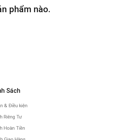
sản phẩm nào.
nh Sách
n & Điều kiện
h Riêng Tư
h Hoàn Tiền
ch Giao Hàng